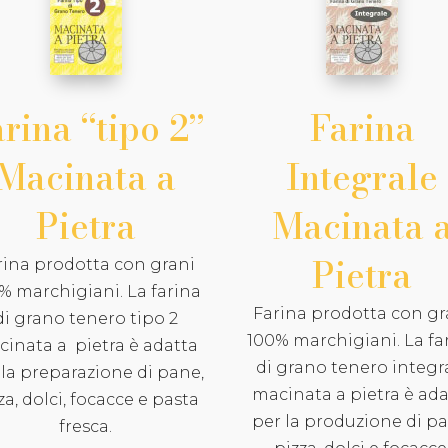
rina “tipo 2”
Farina
Macinata a
Integrale
Pietra
Macinata 
Pietra
rina prodotta con grani
% marchigiani. La farina
Farina prodotta con gr
di grano tenero tipo 2
100% marchigiani. La fa
inata a pietra è adatta
di grano tenero integr
 la preparazione di pane,
macinata a pietra è ada
za, dolci, focacce e pasta
per la produzione di pa
fresca.