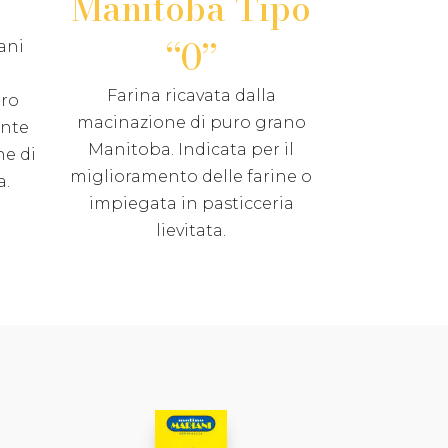
Manitoba Tipo
“0”
ani
Farina ricavata dalla
ero
macinazione di puro grano
ente
Manitoba. Indicata per il
ne di
miglioramento delle farine o
a.
impiegata in pasticceria
lievitata.