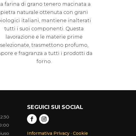
a farina di grano tenero macinata a
pietra naturale ottenuta con grani
iologici italiani, mantiene inalterati
tutti i suoi componenti. Questa
lavorazione e le materie prime
selezionate, trasmettono profumo,
apore e fragranza a tutti i prodotti da
forno.
SEGUICI SUI SOCIAL
12:30
19:00
iuso
Informativa Privacy ·
Cookie