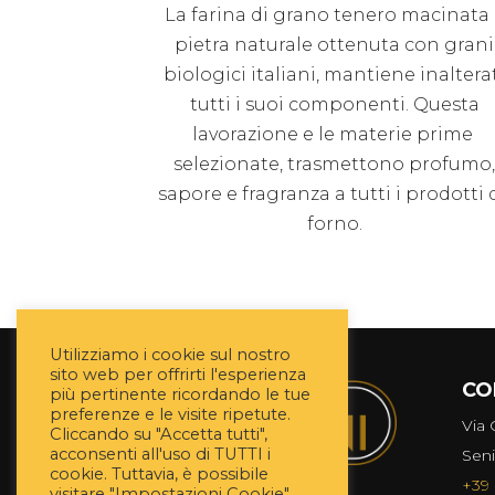
La farina di grano tenero macinata
pietra naturale ottenuta con grani
biologici italiani, mantiene inaltera
tutti i suoi componenti. Questa
lavorazione e le materie prime
selezionate, trasmettono profumo
sapore e fragranza a tutti i prodotti 
forno.
Utilizziamo i cookie sul nostro
sito web per offrirti l'esperienza
CO
più pertinente ricordando le tue
preferenze e le visite ripetute.
Via 
Cliccando su "Accetta tutti",
acconsenti all'uso di TUTTI i
Seni
cookie. Tuttavia, è possibile
+39 
visitare "Impostazioni Cookie"