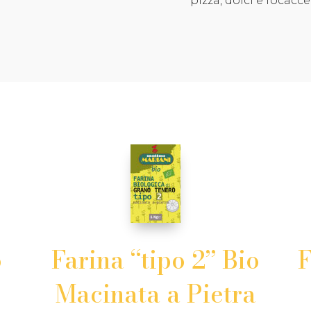
pizza, dolci e focacce
o
Farina “tipo 2” Bio
F
Macinata a Pietra