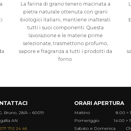
 a
La farina di grano tenero macinata a
L
pietra naturale ottenuta con grani
ti
biologici italiani, mantiene inalterati
b
tutti i suoi componenti. Questa
lavorazione e le materie prime
,
selezionate, trasmettono profumo,
da
sapore e fragranza a tutti i prodotti da
s
forno.
NTATTACI
ORARI APERTURA
G. Bruno, 28/A – 60019
Mattino
8:00 > 
gallia AN
Pomeriggio
14:00 > 
071 792 24 46
Sabato e Domenica
Ch