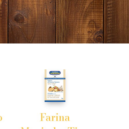
o
Farina