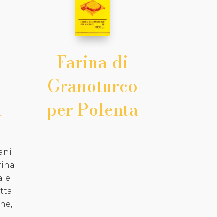
Farina di
Granoturco
a
per Polenta
ani
rina
ale
tta
ne,